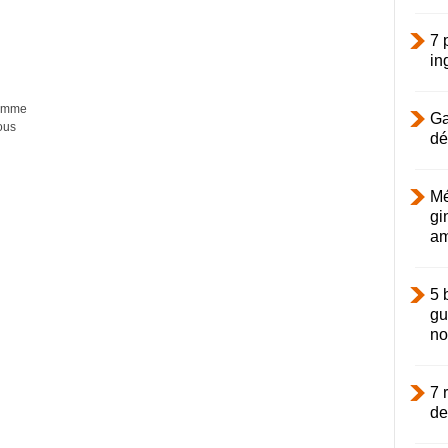
7 
in
comme
Ga
ous
dé
Mé
gi
am
5 
gu
not
7 
de