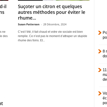
-il
Suçoter un citron et quelques
ns
autres méthodes pour éviter le
rhume...
Susan Patterson
-
28 Décembre, 2024
us ne
C’est l’été, il fait chaud et votre vie sociale est bien
Po
de des
remplie. Ce n’est pas le moment d’attraper un stupide
po
rhume des foins. Et...
8 
do
11
ma
de.
Vo
éc
nt
po