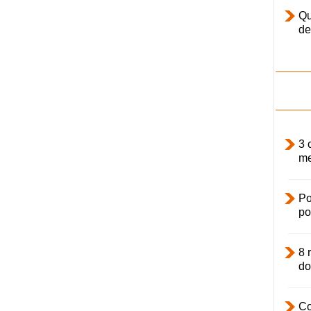
Qu
de
3 
me
Po
po
8 
do
Co