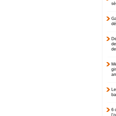
sè
Ga
dé
De
de
de
Mé
gi
am
Le
ba
6 
l’