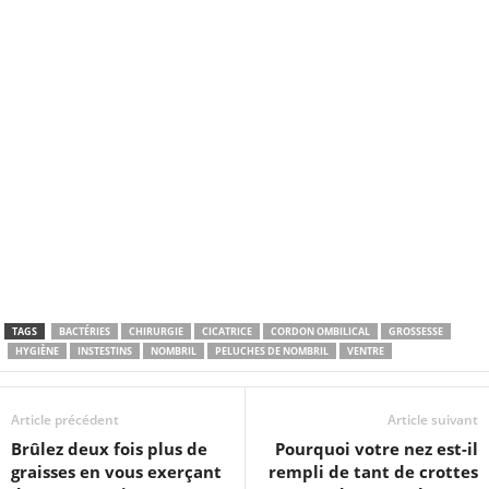
TAGS
BACTÉRIES
CHIRURGIE
CICATRICE
CORDON OMBILICAL
GROSSESSE
HYGIÈNE
INSTESTINS
NOMBRIL
PELUCHES DE NOMBRIL
VENTRE
Article précédent
Article suivant
Brûlez deux fois plus de
Pourquoi votre nez est-il
graisses en vous exerçant
rempli de tant de crottes