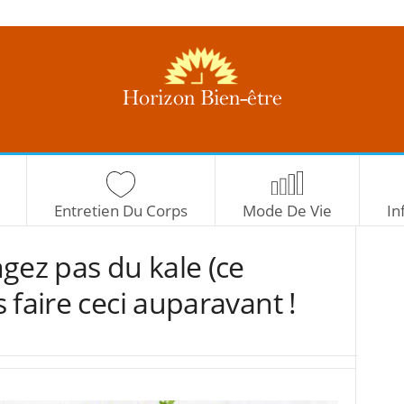
H
o
r
i
z
Entretien Du Corps
Mode De Vie
In
o
n
gez pas du kale (ce
B
i
 faire ceci auparavant !
e
n
-
ê
t
r