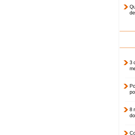
Qu
de
3 
me
Po
po
8 
do
Co