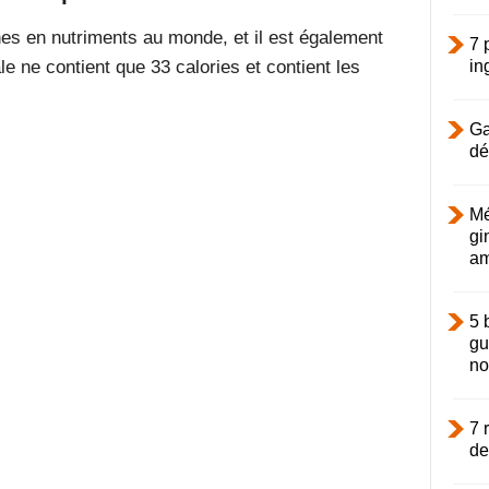
ches en nutriments au monde, et il est également
7 
e ne contient que 33 calories et contient les
in
Ga
dé
Mé
gi
am
5 
gu
not
7 
de