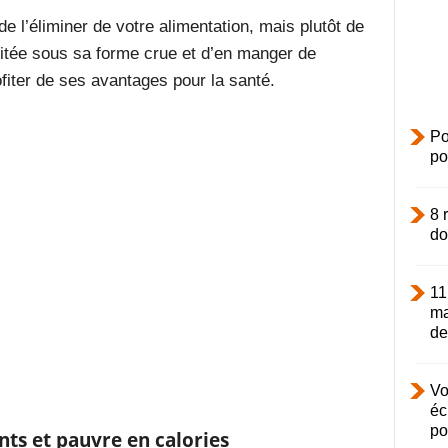
e l’éliminer de votre alimentation, mais plutôt de
itée sous sa forme crue et d’en manger de
ofiter de ses avantages pour la santé.
Po
po
8 
do
11
ma
de.
Vo
éc
po
nts et pauvre en calories