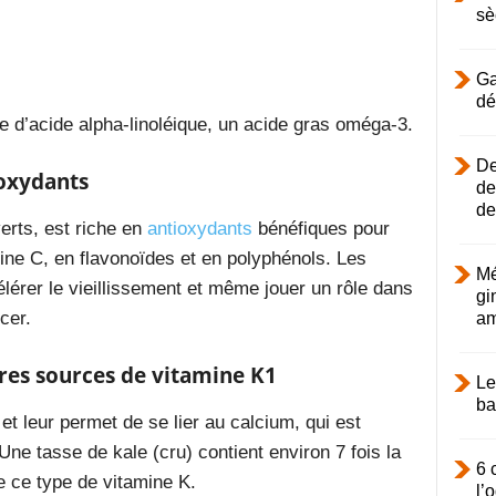
sè
Ga
dé
e d’acide alpha-linoléique, un acide gras oméga-3.
De
ioxydants
de
de
rts, est riche en
antioxydants
bénéfiques pour
ine C, en flavonoïdes et en polyphénols. Les
Mé
lérer le vieillissement et même jouer un rôle dans
gi
cer.
am
ures sources de vitamine K1
Le
ba
et leur permet de se lier au calcium, qui est
Une tasse de kale (cru) contient environ 7 fois la
6 
 ce type de vitamine K.
l’