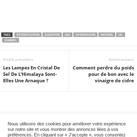
TAGS
DETOXIFICATION
DIGESTION
EAU
HYDRATATION
NATUREL
SEL
SOMMEIL
Article précédent
Article suivant
Les Lampes En Cristal De
Comment perdre du poids
Sel De L’Himalaya Sont-
pour de bon avec le
Elles Une Arnaque ?
vinaigre de cidre
Nous utilisons des cookies pour améliorer votre expérience
sur notre site et vous montrer des annonces liées à vos
préférences. En cliquant sur « J’accepte », vous consentez