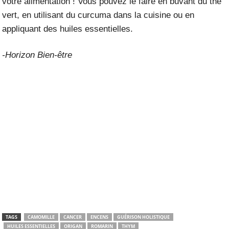
votre alimentation ! Vous pouvez le faire en buvant du thé
vert, en utilisant du curcuma dans la cuisine ou en
appliquant des huiles essentielles.
-Horizon Bien-être
TAGS
CAMOMILLE
CANCER
ENCENS
GUÉRISON HOLISTIQUE
HUILES ESSENTIELLES
ORIGAN
ROMARIN
THYM