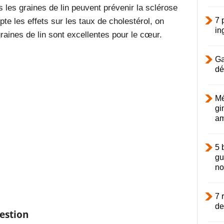
les graines de lin peuvent prévenir la sclérose
7 
pte les effets sur les taux de cholestérol, on
in
aines de lin sont excellentes pour le cœur.
Ga
dé
Mé
gi
am
5 
gu
not
7 
de
gestion