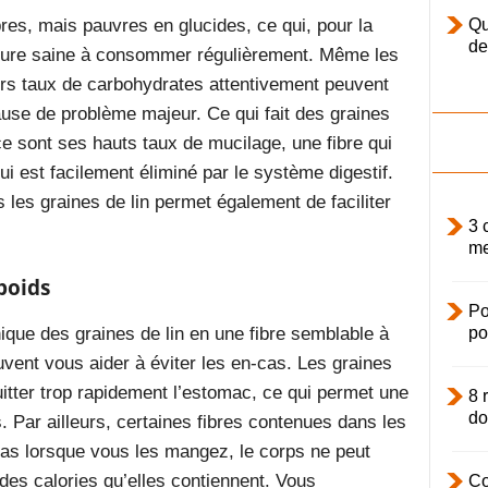
bres, mais pauvres en glucides, ce qui, pour la
Qu
de
riture saine à consommer régulièrement. Même les
urs taux de
carbohydrate
s
attentivement peuvent
se de problème majeur. Ce qui fait des graines
 ce sont ses hauts taux de mucilage, une fibre qui
ui est facilement éliminé par le système digestif.
 les graines de lin permet également de faciliter
3 
me
poids
Po
ique des graines de lin en une fibre semblable à
po
vent vous aider à éviter les en-cas. Les graines
itter trop rapidement
l’estomac
, ce qui permet une
8 
do
. Par ailleurs, certaines fibres contenues dans les
as lorsque vous les mangez, le corps ne peut
es calories qu’elles contiennent. Vous
Co