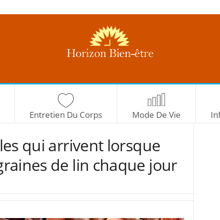
H
o
r
i
z
Entretien Du Corps
Mode De Vie
In
o
n
es qui arrivent lorsque
B
i
raines de lin chaque jour
e
n
-
ê
t
r