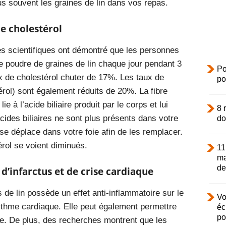
lus souvent les graines de lin dans vos repas.
de cholestérol
es scientifiques ont démontré que les personnes
e poudre de graines de lin chaque jour pendant 3
Po
 de cholestérol chuter de 17%. Les taux de
po
rol) sont également réduits de 20%. La fibre
e à l’acide biliaire produit par le corps et lui
8 
ides biliaires ne sont plus présents dans votre
do
 se déplace dans votre foie afin de les remplacer.
érol se voient diminués.
11
ma
de.
s d’infarctus et de crise cardiaque
de lin possède un effet anti-inflammatoire sur le
Vo
rythme cardiaque. Elle peut également permettre
éc
po
le
. De plus, des recherches montrent que les