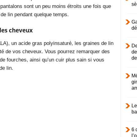
sè
antalons sont un peu moins étroits une fois que
e lin pendant quelque temps.
Ga
dé
 des cheveux
LA), un acide gras polyinsaturé, les graines de lin
De
té
de vos cheveux
. Vous pourrez remarquer des
de
de
de fourches, ainsi qu’un cuir plus sain si vous
e lin.
Mé
gi
am
Le
ba
6 
l’