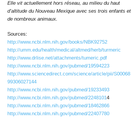
Elle vit actuellement hors réseau, au milieu du haut
d’altitude du Nouveau Mexique avec ses trois enfants et
de nombreux animaux.
Sources:
http://www.ncbi.nlm.nih.gov/books/NBK92752
http://umm.edu/health/medical/altmed/herb/turmeric
http://www.drlise.net/attachments/tumeric.pdf
http://www.ncbi.nlm.nih.gov/pubmed/19594223
http://www.sciencedirect.com/science/article/pii/S00068
99306027144
http://www.ncbi.nlm.nih.gov/pubmed/19233493
http://www.ncbi.nlm.nih.gov/pubmed/2248101
4
http://www.ncbi.nlm.nih.gov/pubmed/18462866
http://www.ncbi.nlm.nih.gov/pubmed/22407780