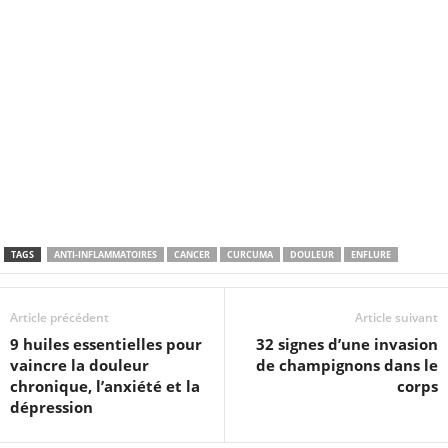
TAGS
ANTI-INFLAMMATOIRES
CANCER
CURCUMA
DOULEUR
ENFLURE
Article précédent
Article suivant
9 huiles essentielles pour
32 signes d’une invasion
vaincre la douleur
de champignons dans le
chronique, l’anxiété et la
corps
dépression