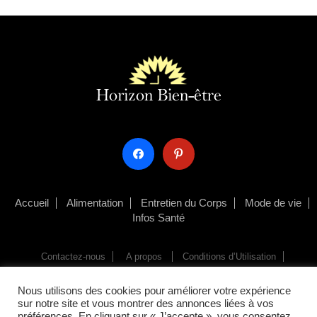
facebook
pinterest
Accueil
Alimentation
Entretien du Corps
Mode de vie
Infos Santé
Contactez-nous
A propos
Conditions d’Utilisation
Politique de Confidentialité
Nous utilisons des cookies pour améliorer votre expérience
sur notre site et vous montrer des annonces liées à vos
© Horizonbienetre 2025
préférences. En cliquant sur « J’accepte », vous consentez