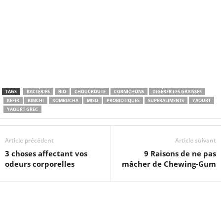
TAGS
BACTÉRIES
BIO
CHOUCROUTE
CORNICHONS
DIGÉRER LES GRAISSES
KEFIR
KIMCHI
KOMBUCHA
MISO
PROBIOTIQUES
SUPERALIMENTS
YAOURT
YAOURT GREC
Article précédent
Article suivant
3 choses affectant vos
9 Raisons de ne pas
odeurs corporelles
mâcher de Chewing-Gum