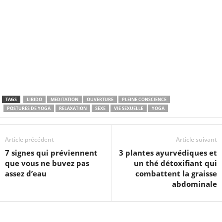
TAGS
LIBIDO
MEDITATION
OUVERTURE
PLEINE CONSCIENCE
POSTURES DE YOGA
RELAXATION
SEXE
VIE SEXUELLE
YOGA
Article précédent
Article suivant
7 signes qui préviennent
3 plantes ayurvédiques et
que vous ne buvez pas
un thé détoxifiant qui
assez d’eau
combattent la graisse
abdominale