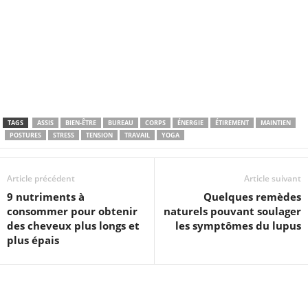
TAGS
ASSIS
BIEN-ÊTRE
BUREAU
CORPS
ÉNERGIE
ÉTIREMENT
MAINTIEN
POSTURES
STRESS
TENSION
TRAVAIL
YOGA
Article précédent
Article suivant
9 nutriments à
Quelques remèdes
consommer pour obtenir
naturels pouvant soulager
des cheveux plus longs et
les symptômes du lupus
plus épais